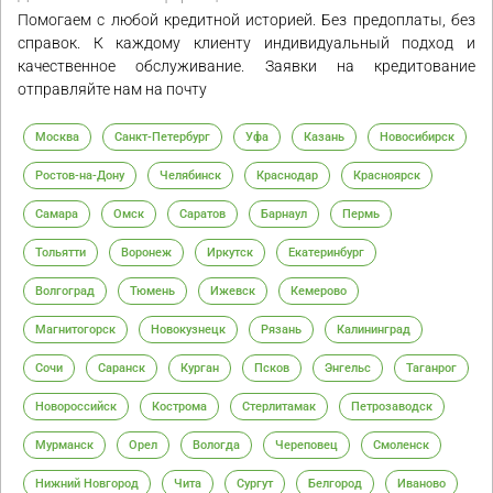
Помогаем с любой кредитной историей. Без предоплаты, без
справок. К каждому клиенту индивидуальный подход и
качественное обслуживание. Заявки на кредитование
отправляйте нам на почту
Москва
Санкт-Петербург
Уфа
Казань
Новосибирск
Ростов-на-Дону
Челябинск
Краснодар
Красноярск
Самара
Омск
Саратов
Барнаул
Пермь
Тольятти
Воронеж
Иркутск
Екатеринбург
Волгоград
Тюмень
Ижевск
Кемерово
Магнитогорск
Новокузнецк
Рязань
Калининград
Сочи
Саранск
Курган
Псков
Энгельс
Таганрог
Новороссийск
Кострома
Стерлитамак
Петрозаводск
Мурманск
Орел
Вологда
Череповец
Смоленск
Нижний Новгород
Чита
Сургут
Белгород
Иваново