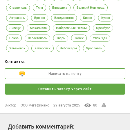
Ставрополь
Тула
Балашиха
Великий Новгород
Астрахань
Брянск
Владивосток
Киров
Курск
Липецк
Махачкала
Набережные Челны
Оренбург
Пенза
Севастополь
Тверь
Томск
Улан-Удэ
Ульяновск
Хабаровск
Чебоксары
Ярославль
Контакты:
Написать на почту
Оставить заявку через сайт
Виктор
ООО Мегафинанс
29 августа 2025
80
Добавить комментарий: