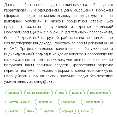
Доступные банковские кредиты наличными на любые цели с
гарантированным одобрением в день обращения! Поможем
оформить кредит по минимальному пакету документов на
выгодных условиях и низкой процентной ставке! Без
предоплат, залогов, поручителей и скрытых комиссий!
Помогаем заёмщикам: с любой КИ, длительными просрочками,
большой кредитной нагрузкой, работающим не официально
без подтверждения дохода. Работаем со всеми регионами РФ
и СНГ. Профессиональное качественное обслуживание и
индивидуальный подход к каждому клиенту! Сопровождение
на всех этапах: от подготовки документов и подачи заявки до
получения вами заёмных средств. Предоставим отсрочку
первого платежа, поможем оформить кредитные каникулы.
Обращайтесь к нам на почту и получите кредит без переплат
уже сегодня: vlad.dengi@bk.ru
Москва
Санкт-Петербург
Уфа
Казань
Новосибирск
Ростов-на-Дону
Челябинск
Краснодар
Красноярск
Самара
Омск
Саратов
Барнаул
Пермь