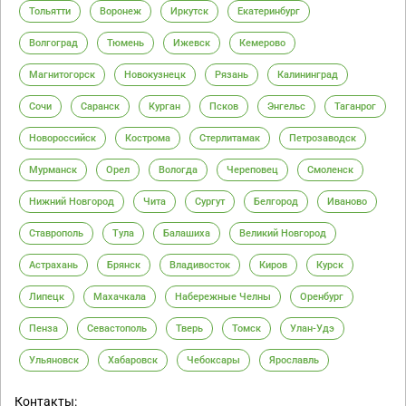
Тольятти
Воронеж
Иркутск
Екатеринбург
Волгоград
Тюмень
Ижевск
Кемерово
Магнитогорск
Новокузнецк
Рязань
Калининград
Сочи
Саранск
Курган
Псков
Энгельс
Таганрог
Новороссийск
Кострома
Стерлитамак
Петрозаводск
Мурманск
Орел
Вологда
Череповец
Смоленск
Нижний Новгород
Чита
Сургут
Белгород
Иваново
Ставрополь
Тула
Балашиха
Великий Новгород
Астрахань
Брянск
Владивосток
Киров
Курск
Липецк
Махачкала
Набережные Челны
Оренбург
Пенза
Севастополь
Тверь
Томск
Улан-Удэ
Ульяновск
Хабаровск
Чебоксары
Ярославль
Контакты: