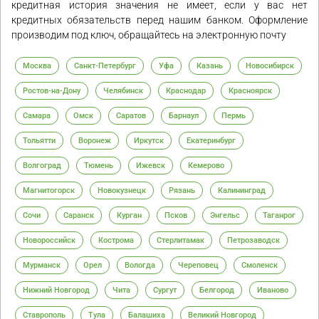
кредитная история значения не имеет, если у вас нет
кредитных обязательств перед нашим банком. Оформление
производим под ключ, обращайтесь на электронную почту
Москва
Санкт-Петербург
Уфа
Казань
Новосибирск
Ростов-на-Дону
Челябинск
Краснодар
Красноярск
Самара
Омск
Саратов
Барнаул
Пермь
Тольятти
Воронеж
Иркутск
Екатеринбург
Волгоград
Тюмень
Ижевск
Кемерово
Магнитогорск
Новокузнецк
Рязань
Калининград
Сочи
Саранск
Курган
Псков
Энгельс
Таганрог
Новороссийск
Кострома
Стерлитамак
Петрозаводск
Мурманск
Орел
Вологда
Череповец
Смоленск
Нижний Новгород
Чита
Сургут
Белгород
Иваново
Ставрополь
Тула
Балашиха
Великий Новгород