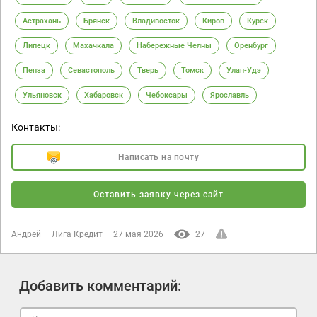
Астрахань
Брянск
Владивосток
Киров
Курск
Липецк
Махачкала
Набережные Челны
Оренбург
Пенза
Севастополь
Тверь
Томск
Улан-Удэ
Ульяновск
Хабаровск
Чебоксары
Ярославль
Контакты:
Написать на почту
Оставить заявку через сайт
Андрей
Лига Кредит
27 мая 2026
27
Добавить комментарий: