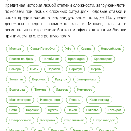
Кредитная история любой степени сложности, загруженнлсти,
помогаем при любых сложных ситуациях Годовые ставки и
сроки кредитования в индивидуальном порядке Получение
денежных средств возможно как в Москве, так и в
региональных отделениях банков и офисах компании Заявки
принимаем на электронную почту
Москва
Санкт-Петербург
Уфа
Казань
Новосибирск
Ростов-на-Дону
Челябинск
Краснодар
Красноярск
Самара
Омск
Саратов
Барнаул
Пермь
Тольятти
Воронеж
Иркутск
Екатеринбург
Волгоград
Тюмень
Ижевск
Кемерово
Магнитогорск
Новокузнецк
Рязань
Калининград
Сочи
Саранск
Курган
Псков
Энгельс
Таганрог
Новороссийск
Кострома
Стерлитамак
Петрозаводск
Мурманск
Орел
Вологда
Череповец
Смоленск