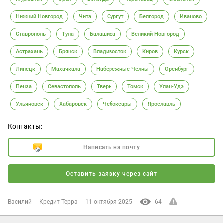
Нижний Новгород
Чита
Сургут
Белгород
Иваново
Ставрополь
Тула
Балашиха
Великий Новгород
Астрахань
Брянск
Владивосток
Киров
Курск
Липецк
Махачкала
Набережные Челны
Оренбург
Пенза
Севастополь
Тверь
Томск
Улан-Удэ
Ульяновск
Хабаровск
Чебоксары
Ярославль
Контакты:
Написать на почту
Оставить заявку через сайт
Василий
Кредит Терра
11 октября 2025
64