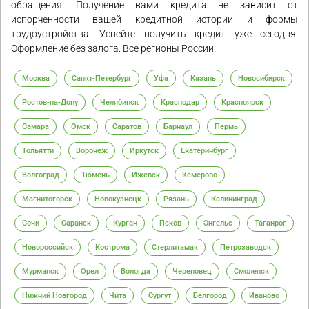
обращения. Получение вами кредита не зависит от
испорченности вашей кредитной истории и формы
трудоустройства. Успейте получить кредит уже сегодня.
Оформление без залога. Все регионы России.
Москва
Санкт-Петербург
Уфа
Казань
Новосибирск
Ростов-на-Дону
Челябинск
Краснодар
Красноярск
Самара
Омск
Саратов
Барнаул
Пермь
Тольятти
Воронеж
Иркутск
Екатеринбург
Волгоград
Тюмень
Ижевск
Кемерово
Магнитогорск
Новокузнецк
Рязань
Калининград
Сочи
Саранск
Курган
Псков
Энгельс
Таганрог
Новороссийск
Кострома
Стерлитамак
Петрозаводск
Мурманск
Орел
Вологда
Череповец
Смоленск
Нижний Новгород
Чита
Сургут
Белгород
Иваново