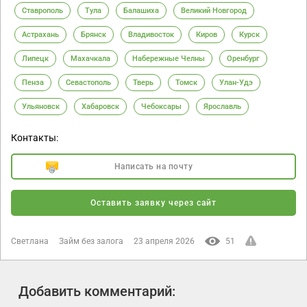
Ставрополь
Тула
Балашиха
Великий Новгород
Астрахань
Брянск
Владивосток
Киров
Курск
Липецк
Махачкала
Набережные Челны
Оренбург
Пенза
Севастополь
Тверь
Томск
Улан-Удэ
Ульяновск
Хабаровск
Чебоксары
Ярославль
Контакты:
Написать на почту
Оставить заявку через сайт
Светлана
Займ без залога
23 апреля 2026
51
Добавить комментарий: