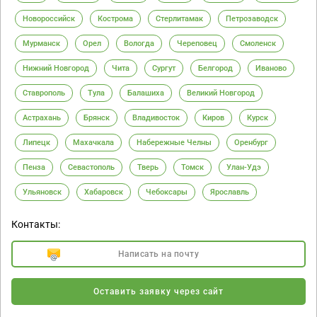
Новороссийск
Кострома
Стерлитамак
Петрозаводск
Мурманск
Орел
Вологда
Череповец
Смоленск
Нижний Новгород
Чита
Сургут
Белгород
Иваново
Ставрополь
Тула
Балашиха
Великий Новгород
Астрахань
Брянск
Владивосток
Киров
Курск
Липецк
Махачкала
Набережные Челны
Оренбург
Пенза
Севастополь
Тверь
Томск
Улан-Удэ
Ульяновск
Хабаровск
Чебоксары
Ярославль
Контакты:
Написать на почту
Оставить заявку через сайт