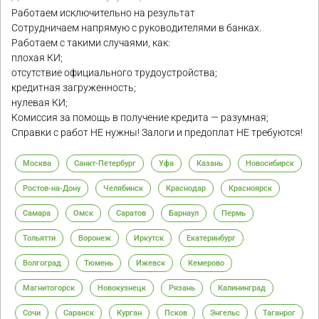
Работаем исключительно на результат
Сотрудничаем напрямую с руководителями в банках.
Работаем с такими случаями, как:
плохая КИ;
отсутствие официального трудоустройства;
кредитная загруженность;
нулевая КИ;
Комиссия за помощь в получение кредита — разумная;
Справки с работ НЕ нужны! Залоги и предоплат НЕ требуются!
Москва
Санкт-Петербург
Уфа
Казань
Новосибирск
Ростов-на-Дону
Челябинск
Краснодар
Красноярск
Самара
Омск
Саратов
Барнаул
Пермь
Тольятти
Воронеж
Иркутск
Екатеринбург
Волгоград
Тюмень
Ижевск
Кемерово
Магнитогорск
Новокузнецк
Рязань
Калининград
Сочи
Саранск
Курган
Псков
Энгельс
Таганрог