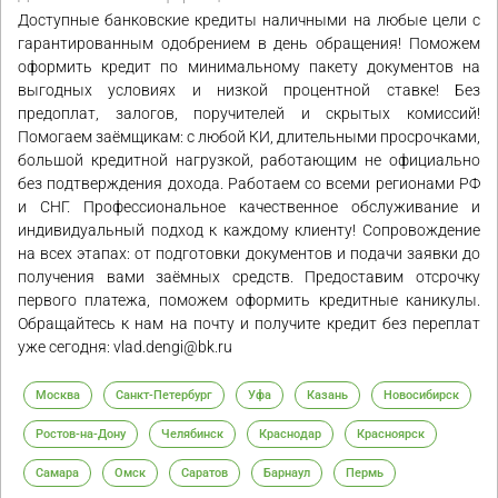
Доступные банковские кредиты наличными на любые цели с
гарантированным одобрением в день обращения! Поможем
оформить кредит по минимальному пакету документов на
выгодных условиях и низкой процентной ставке! Без
предоплат, залогов, поручителей и скрытых комиссий!
Помогаем заёмщикам: с любой КИ, длительными просрочками,
большой кредитной нагрузкой, работающим не официально
без подтверждения дохода. Работаем со всеми регионами РФ
и СНГ. Профессиональное качественное обслуживание и
индивидуальный подход к каждому клиенту! Сопровождение
на всех этапах: от подготовки документов и подачи заявки до
получения вами заёмных средств. Предоставим отсрочку
первого платежа, поможем оформить кредитные каникулы.
Обращайтесь к нам на почту и получите кредит без переплат
уже сегодня: vlad.dengi@bk.ru
Москва
Санкт-Петербург
Уфа
Казань
Новосибирск
Ростов-на-Дону
Челябинск
Краснодар
Красноярск
Самара
Омск
Саратов
Барнаул
Пермь