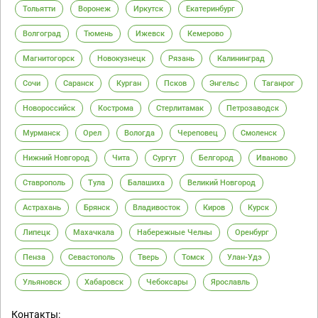
Тольятти
Воронеж
Иркутск
Екатеринбург
Волгоград
Тюмень
Ижевск
Кемерово
Магнитогорск
Новокузнецк
Рязань
Калининград
Сочи
Саранск
Курган
Псков
Энгельс
Таганрог
Новороссийск
Кострома
Стерлитамак
Петрозаводск
Мурманск
Орел
Вологда
Череповец
Смоленск
Нижний Новгород
Чита
Сургут
Белгород
Иваново
Ставрополь
Тула
Балашиха
Великий Новгород
Астрахань
Брянск
Владивосток
Киров
Курск
Липецк
Махачкала
Набережные Челны
Оренбург
Пенза
Севастополь
Тверь
Томск
Улан-Удэ
Ульяновск
Хабаровск
Чебоксары
Ярославль
Контакты: