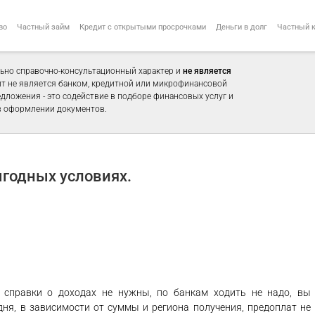
во
Частный займ
Кредит с открытыми просрочками
Деньги в долг
Частный 
ьно справочно-консультационный характер и
не является
айт не является банком, кредитной или микрофинансовой
едложения - это содействие в подборе финансовых услуг и
 оформлении документов.
годных условиях.
, справки о доходах не нужны, по банкам ходить не надо, вы
дня, в зависимости от суммы и региона получения, предоплат не