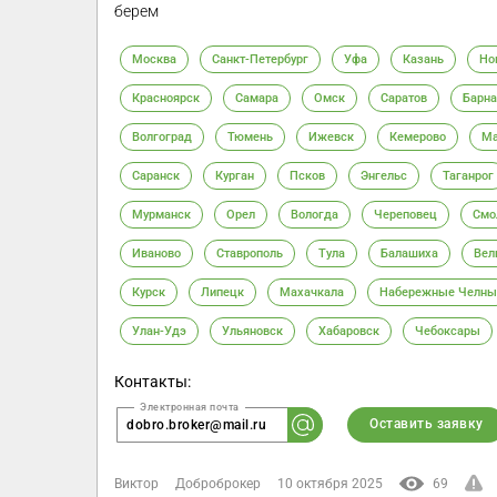
берем
Москва
Санкт-Петербург
Уфа
Казань
Но
Красноярск
Самара
Омск
Саратов
Барна
Волгоград
Тюмень
Ижевск
Кемерово
Ма
Саранск
Курган
Псков
Энгельс
Таганрог
Мурманск
Орел
Вологда
Череповец
Смо
Иваново
Ставрополь
Тула
Балашиха
Вел
Курск
Липецк
Махачкала
Набережные Челны
Улан-Удэ
Ульяновск
Хабаровск
Чебоксары
Контакты:
Оставить заявку
dobro.broker@mail.ru
Виктор
Доброброкер
10 октября 2025
69