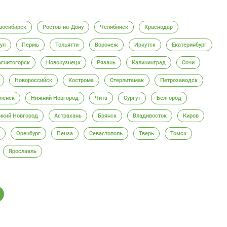
восибирск
Ростов-на-Дону
Челябинск
Краснодар
ул
Пермь
Тольятти
Воронеж
Иркутск
Екатеринбург
гнитогорск
Новокузнецк
Рязань
Калининград
Сочи
Новороссийск
Кострома
Стерлитамак
Петрозаводск
ленск
Нижний Новгород
Чита
Сургут
Белгород
икий Новгород
Астрахань
Брянск
Владивосток
Киров
Оренбург
Пенза
Севастополь
Тверь
Томск
Ярославль