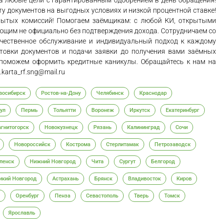
а любые цели с гарантированным одобрением в день обращения!
 документов на выгодных условиях и низкой процентной ставке!
скрытых комиссий! Помогаем заёмщикам: с любой КИ, открытыми
ающим не официально без подтверждения дохода. Сотрудничаем со
ачественное обслуживание и индивидуальный подход к каждому
отовки документов и подачи заявки до получения вами заёмных
, поможем оформить кредитные каникулы. Обращайтесь к нам на
.karta_rf.sng@mail.ru
восибирск
Ростов-на-Дону
Челябинск
Краснодар
ул
Пермь
Тольятти
Воронеж
Иркутск
Екатеринбург
гнитогорск
Новокузнецк
Рязань
Калининград
Сочи
Новороссийск
Кострома
Стерлитамак
Петрозаводск
ленск
Нижний Новгород
Чита
Сургут
Белгород
икий Новгород
Астрахань
Брянск
Владивосток
Киров
Оренбург
Пенза
Севастополь
Тверь
Томск
Ярославль