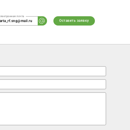
Оставить заявку
arta_rf.sng@mail.ru