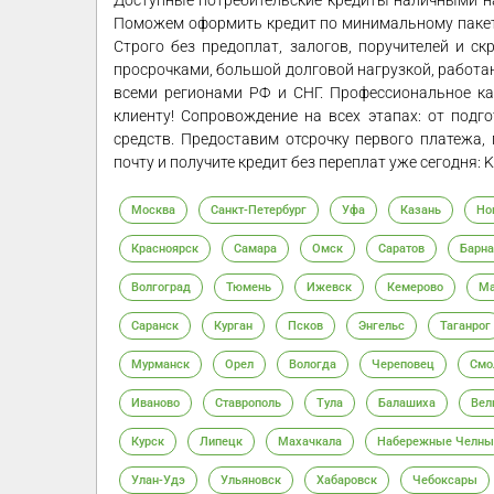
Доступные потребительские кредиты наличными н
Поможем оформить кредит по минимальному пакету
Строго без предоплат, залогов, поручителей и 
просрочками, большой долговой нагрузкой, работ
всеми регионами РФ и СНГ. Профессиональное к
клиенту! Сопровождение на всех этапах: от подг
средств. Предоставим отсрочку первого платежа
почту и получите кредит без переплат уже сегодня: K
Москва
Санкт-Петербург
Уфа
Казань
Но
Красноярск
Самара
Омск
Саратов
Барна
Волгоград
Тюмень
Ижевск
Кемерово
Ма
Саранск
Курган
Псков
Энгельс
Таганрог
Мурманск
Орел
Вологда
Череповец
Смо
Иваново
Ставрополь
Тула
Балашиха
Вел
Курск
Липецк
Махачкала
Набережные Челны
Улан-Удэ
Ульяновск
Хабаровск
Чебоксары