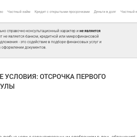
во
Частный займ
Кредит с открытыми просрочками
Деньги в долг
Частный 
ьно справочно-консультационный характер и
не является
айт не является банком, кредитной или микрофинансовой
едложения - это содействие в подборе финансовых услуг и
 оформлении документов.
 УСЛОВИЯ: ОТСРОЧКА ПЕРВОГО
КУЛЫ