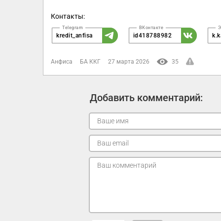
Контакты:
kredit_anfisa
id418788982
k.k
Анфиса
БА ККГ
27 марта 2026
35
Добавить комментарий: